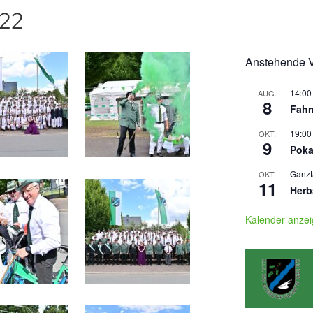
022
Anstehende V
14:00
AUG.
8
Fahr
19:00
OKT.
9
Poka
Ganzt
OKT.
11
Herb
Kalender anze