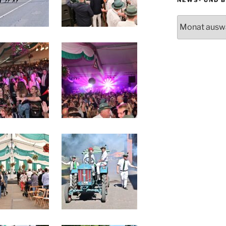
News-
und
Beitragsarchi