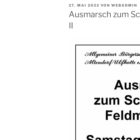
VERÖFFENTLICHT
27. MAI 2022
VON
WEBADMIN
AM
Ausmarsch zum Sch
II