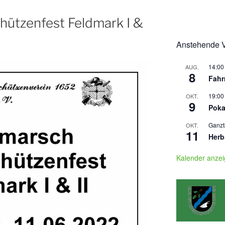
ützenfest Feldmark I &
Anstehende V
14:00
AUG.
8
Fahr
19:00
OKT.
9
Poka
Ganzt
OKT.
11
Herb
Kalender anze