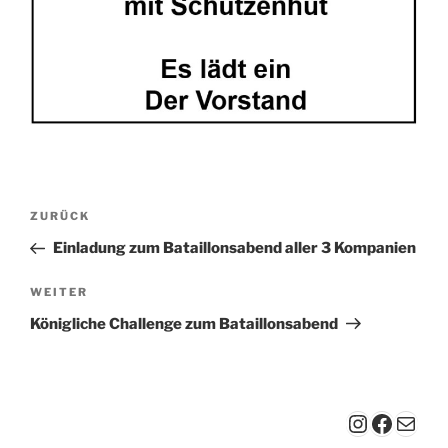
Beitragsnavigation
Vorheriger
ZURÜCK
Beitrag
Einladung zum Bataillonsabend aller 3 Kompanien
Nächster
WEITER
Beitrag
Königliche Challenge zum Bataillonsabend
Instagra
Faceb
E-Mail