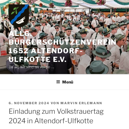
Zum
Inhalt
springen
ALLG.
BÜRGERSCHÜTZENVEREIN
1652 ALTENDORF-
ULFKOTTE E.V.
Da wo wir sind ist vorne …
Menü
VERÖFFENTLICHT
6. NOVEMBER 2024
VON
MARVIN ERLEMANN
AM
Einladung zum Volkstrauertag
2024 in Altendorf-Ulfkotte