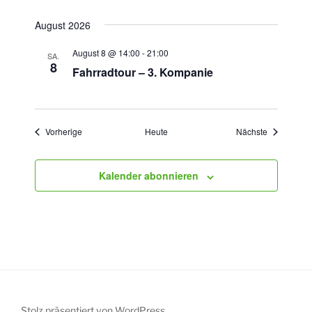
August 2026
August 8 @ 14:00
-
21:00
SA.
8
Fahrradtour – 3. Kompanie
Veranstaltungen
Veranstaltu
Vorherige
Heute
Nächste
Kalender abonnieren
Stolz präsentiert von WordPress