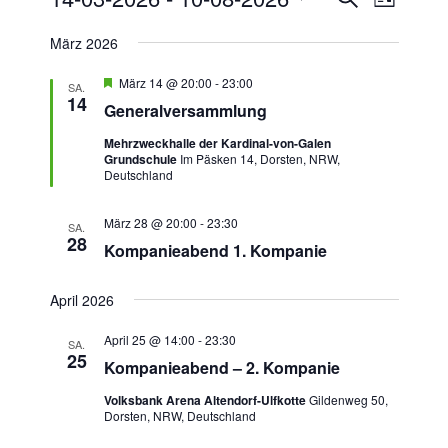
L
u
e
e
i
D
c
März 2026
s
r
a
r
h
t
a
e
t
a
e
H
März 14 @ 20:00
-
23:00
SA.
n
u
e
14
n
Generalversammlung
r
s
m
v
s
Mehrzweckhalle der Kardinal-von-Galen
t
w
o
Grundschule
Im Päsken 14, Dorsten, NRW,
t
r
a
ä
Deutschland
g
a
h
l
e
h
l
l
t
März 28 @ 20:00
-
23:30
o
SA.
28
e
b
u
t
Kompanieabend 1. Kompanie
e
n
n
u
n
.
g
April 2026
n
A
g
April 25 @ 14:00
-
23:30
n
SA.
25
e
Kompanieabend – 2. Kompanie
s
n
i
Volksbank Arena Altendorf-Ulfkotte
Gildenweg 50,
S
Dorsten, NRW, Deutschland
c
u
h