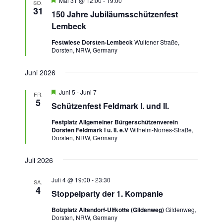
Mai 31 @ 12:00
-
19:00
SO.
e
31
N
150 Jahre Jubiläumsschützenfest
r
v
a
Lembeck
o
v
r
Festwiese Dorsten-Lembeck
Wulfener Straße,
g
Dorsten, NRW, Germany
i
e
h
g
o
Juni 2026
b
a
e
H
Juni 5
-
Juni 7
t
FR.
n
e
5
Schützenfest Feldmark I. und II.
r
i
v
o
Festplatz Allgemeiner Bürgerschützenverein
o
Dorsten Feldmark I u. II. e.V
Wilhelm-Norres-Straße,
r
n
Dorsten, NRW, Germany
g
e
h
Juli 2026
o
b
e
Juli 4 @ 19:00
-
23:30
SA.
n
4
Stoppelparty der 1. Kompanie
Bolzplatz Altendorf-Ulfkotte (Gildenweg)
Gildenweg,
Dorsten, NRW, Germany