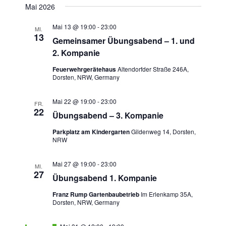
Mai 2026
t
c
e
h
Mai 13 @ 19:00
-
23:00
MI.
13
n
e
Gemeinsamer Übungsabend – 1. und
-
2. Kompanie
u
N
n
Feuerwehrgerätehaus
Altendorfder Straße 246A,
a
Dorsten, NRW, Germany
d
v
A
i
Mai 22 @ 19:00
-
23:00
FR.
n
22
g
Übungsabend – 3. Kompanie
s
a
Parkplatz am Kindergarten
Gildenweg 14, Dorsten,
t
i
NRW
i
c
o
Mai 27 @ 19:00
-
23:00
h
MI.
27
n
Übungsabend 1. Kompanie
t
Franz Rump Gartenbaubetrieb
Im Erlenkamp 35A,
e
Dorsten, NRW, Germany
n
,
H