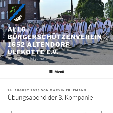
Zum
Inhalt
springen
ALLG.
BÜRGERSCHÜTZENVEREIN
1652 ALTENDORF-
ULFKOTTE E.V.
Da wo wir sind ist vorne …
Menü
VERÖFFENTLICHT
14. AUGUST 2025
VON
MARVIN ERLEMANN
AM
Übungsabend der 3. Kompanie