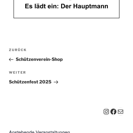
Beitragsnavigation
Vorheriger
ZURÜCK
Beitrag
Schützenverein-Shop
Nächster
WEITER
Beitrag
Schützenfest 2025
Instagra
Faceb
E-Mail
Anstehende Veranstaltungen